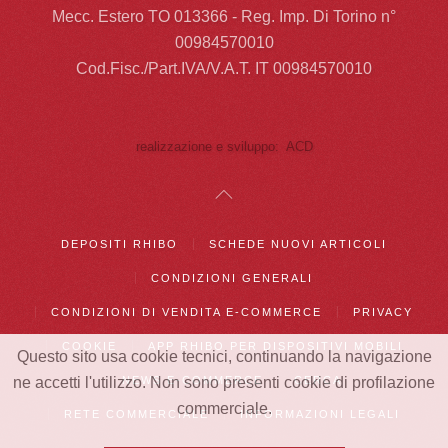
Mecc. Estero TO 013366 - Reg. Imp. Di Torino n°
00984570010
Cod.Fisc./Part.IVA/V.A.T. IT 00984570010
realizzazione e sviluppo: ACD
DEPOSITI RHIBO
SCHEDE NUOVI ARTICOLI
CONDIZIONI GENERALI
CONDIZIONI DI VENDITA E-COMMERCE
PRIVACY
COOKIE
APP RHIBO PER DISPOSITIVI MOBILI
Questo sito usa cookie tecnici, continuando la navigazione
NEWS E-COMMERCE
CERCA
ne accetti l'utilizzo. Non sono presenti cookie di profilazione
commerciale.
RETE COMMERCIALE
INFORMAZIONI LEGALI