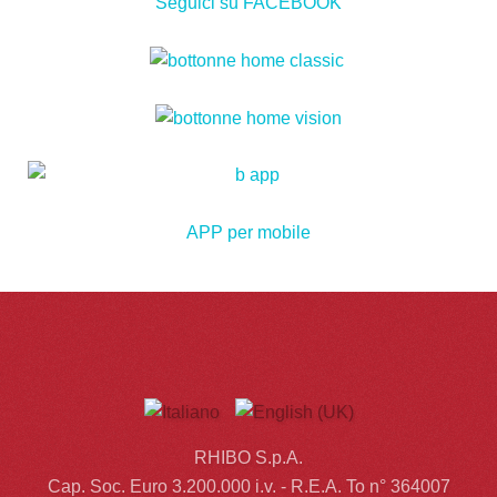
Seguici su FACEBOOK
APP per mobile
RHIBO S.p.A.
Cap. Soc. Euro 3.200.000 i.v. - R.E.A. To n° 364007