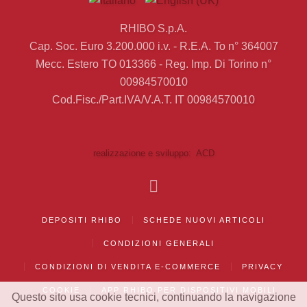
RHIBO S.p.A.
Cap. Soc. Euro 3.200.000 i.v. - R.E.A. To n° 364007
Mecc. Estero TO 013366 - Reg. Imp. Di Torino n°
00984570010
Cod.Fisc./Part.IVA/V.A.T. IT 00984570010
realizzazione e sviluppo: ACD
DEPOSITI RHIBO
SCHEDE NUOVI ARTICOLI
CONDIZIONI GENERALI
CONDIZIONI DI VENDITA E-COMMERCE
PRIVACY
COOKIE
APP RHIBO PER DISPOSITIVI MOBILI
Questo sito usa cookie tecnici, continuando la navigazione